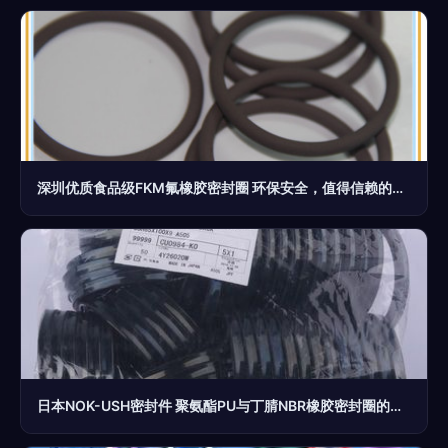
深圳优质食品级FKM氟橡胶密封圈 环保安全，值得信赖的选择
日本NOK-USH密封件 聚氨酯PU与丁腈NBR橡胶密封圈的卓越性能解析